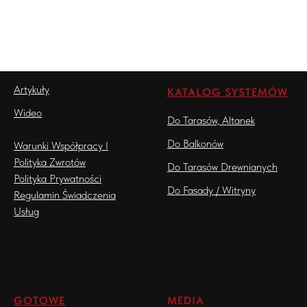
Artykuły
KATALOG SYSTEMÓW
Wideo
Do Tarasów, Altanek
Do Balkonów
Warunki Współpracy I
Polityka Zwrotów
Do Tarasów Drewnianych
Polityka Prywatności
Do Fasady / Witryny
Regulamin Świadczenia
Usług
GOTOWE
MEDIA